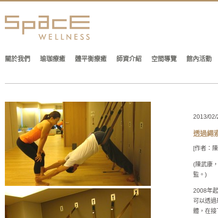
關於我們
瑜珈療癒
體平衡療癒
師資介紹
空間導覽
館內活動
2013/02/
透過繩
[作者：陳
(陳武康，
監。)
2008
可以透過
體，在接