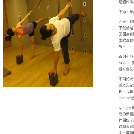
過體位法
不過，身
之後，我
不然就是
常因為身
太認真就
課。
直到七月
SPACE
我好像又
不同於以
感及忘記
裡，我和
Deni
Iyen
間的停留
們開始了
過繩索與
中。等離