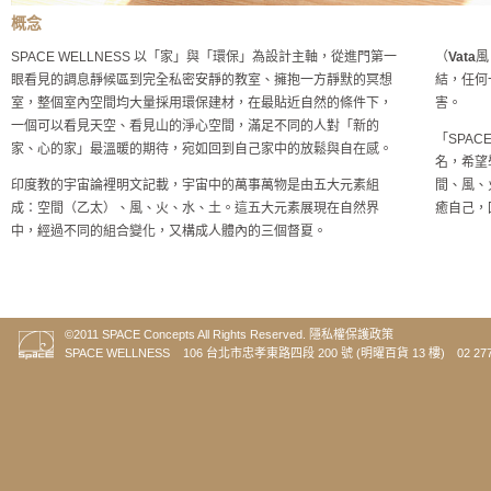
概念
SPACE WELLNESS 以「家」與「環保」為設計主軸，從進門第一
（
Vata
風
眼看見的調息靜候區到完全私密安靜的教室、擁抱一方靜默的冥想
結，任何
室，整個室內空間均大量採用環保建材，在最貼近自然的條件下，
害。
一個可以看見天空、看見山的淨心空間，滿足不同的人對「新的
「SPA
家、心的家」最溫暖的期待，宛如回到自己家中的放鬆與自在感。
名，希望
印度教的宇宙論裡明文記載，宇宙中的萬事萬物是由五大元素組
間、風、
成：空間（乙太）、風、火、水、土。這五大元素展現在自然界
癒自己，
中，經過不同的組合變化，又構成人體內的三個督夏。
©2011 SPACE Concepts All Rights Reserved.
隱私權保護政策
SPACE WELLNESS 106 台北市忠孝東路四段 200 號 (明曜百貨 13 樓) 02 2773