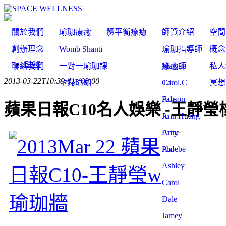
關於我們
瑜珈療癒
體平衡療癒
師資介紹
空間
創辦理念
Womb Shanti
瑜珈指導師
概念
ENG
聯絡我們
一對一瑜珈課
Maggie
療癒師
私人
2013-03-22T10:39:41+00:00
孕婦瑜珈
T.J.
Carol.C
冥想
Ada
Fanson
蘋果日報C10名人娛樂 -王靜
Ann Huang
Jo
Anne
Patty
Axl
Phoebe
Ashley
Carol
Dale
Jamey