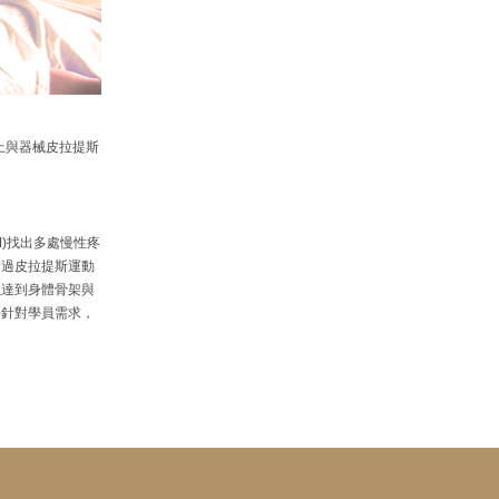
墊上與器械皮拉提斯
RM)找出多處慢性疼
透過皮拉提斯運動
以達到身體骨架與
長針對學員需求，