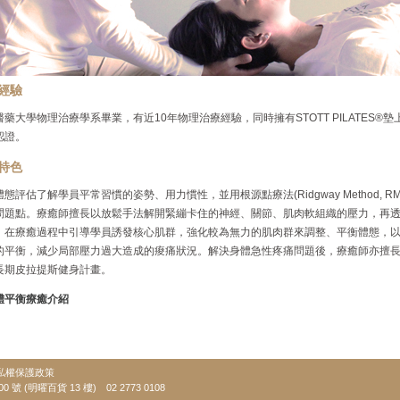
經驗
醫藥大學物理治療學系畢業，有近10年物理治療經驗，同時擁有STOTT PILATES®
認證。
特色
態評估了解學員平常習慣的姿勢、用力慣性，並用根源點療法(Ridgway Method, 
問題點。療癒師擅長以放鬆手法解開緊繃卡住的神經、關節、肌肉軟組織的壓力，再
，在療癒過程中引導學員誘發核心肌群，強化較為無力的肌肉群來調整、平衡體態，
的平衡，減少局部壓力過大造成的痠痛狀況。解決身體急性疼痛問題後，療癒師亦擅
長期皮拉提斯健身計畫。
體平衡療癒介紹
ed.
隱私權保護政策
 200 號 (明曜百貨 13 樓) 02 2773 0108