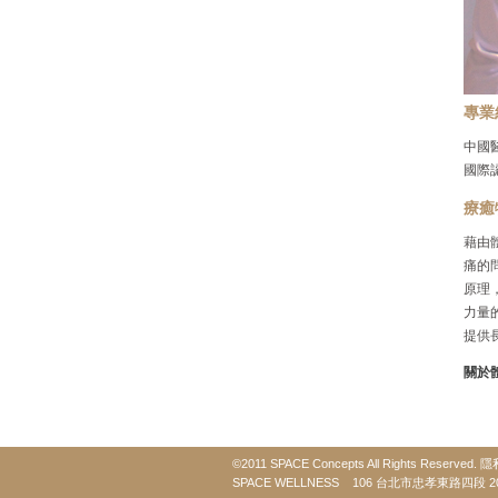
專業
中國
國際
療癒
藉由體
痛的
原理
力量
提供
關於
©2011 SPACE Concepts All Rights Reserv
SPACE WELLNESS 106 台北市忠孝東路四段