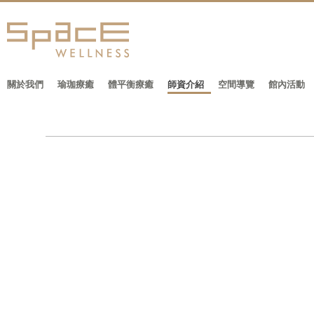
關於我們
瑜珈療癒
體平衡療癒
師資介紹
空間導覽
館內活動