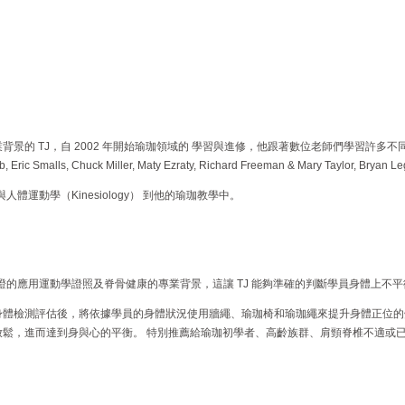
景的 TJ，自 2002 年開始瑜珈領域的 學習與進修，他跟著數位老師們學習許多不同
b, Eric Smalls, Chuck Miller, Maty Ezraty, Richard Freeman & Mary Taylor, Bryan Le
體運動學（Kinesiology） 到他的瑜珈教學中。
認證的應用運動學證照及脊骨健康的專業背景，這讓 TJ 能夠準確的判斷學員身體上不
身體檢測評估後，將依據學員的身體狀況使用牆繩、瑜珈椅和瑜珈繩來提升身體正位的
鬆，進而達到身與心的平衡。 特別推薦給瑜珈初學者、高齡族群、肩頸脊椎不適或已