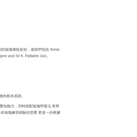
的瑜珈傳統派別，老師們包括 Annie
gere and Sri K. Pattabhi Jois。
平衡的根本原因。
覺知能力，同時搭配瑜珈呼吸法 來幫
有瑜珈練習經驗但想要 更進一步根據