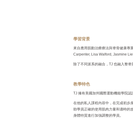
學習背景
來自應用肌動治療療法與脊骨健康專業背
Carpenter, Lisa Walford, Jasmine Lie
除了不同派系的融合，TJ 也融入整脊與人
教學特色
TJ 擁有美國加州國際運動機能學院
在他的私人課程內容中，在完成初步
助學員正確的使用肌肉力量和適時的放
身體特質進行加強調整的學員。